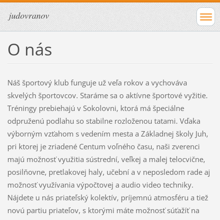
judovranov
O nás
Náš športový klub funguje už veľa rokov a vychováva
skvelých športovcov. Staráme sa o aktívne športové vyžitie.
Tréningy prebiehajú v Sokolovni, ktorá má špeciálne
odpruženú podlahu so stabilne rozloženou tatami. Vďaka
výborným vzťahom s vedením mesta a Základnej školy Juh,
pri ktorej je zriadené Centum voľného času, naši zverenci
majú možnosť využitia sústrední, veľkej a malej telocvične,
posilňovne, pretlakovej haly, učební a v neposledom rade aj
možnosť využívania výpočtovej a audio video techniky.
Nájdete u nás priateľský kolektív, príjemnú atmosféru a tiež
novú partiu priateľov, s ktorými máte možnosť súťažíť na