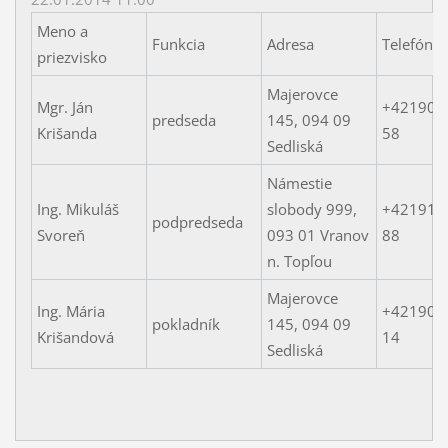
Meno a
Funkcia
Adresa
Telefón
priezvisko
Majerovce
Mgr. Ján
+421905
predseda
145, 094 09
Krišanda
58
Sedliská
Námestie
Ing. Mikuláš
slobody 999,
+421918
podpredseda
Svoreň
093 01 Vranov
88
n. Topľou
Majerovce
Ing. Mária
+421907
pokladník
145, 094 09
Krišandová
14
Sedliská