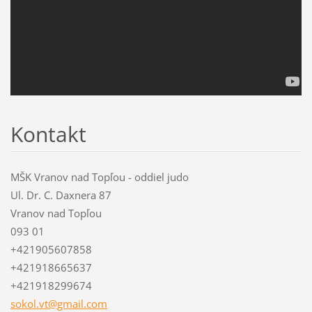
Kontakt
MŠK Vranov nad Topľou - oddiel judo
Ul. Dr. C. Daxnera 87
Vranov nad Topľou
093 01
+421905607858
+421918665637
+421918299674
sokol.vt
@gmail.c
om