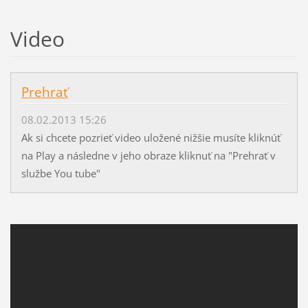
Video
Prehrať
08.02.2013 15:26
Ak si chcete pozrieť video uložené nižšie musíte kliknúť
na Play a následne v jeho obraze kliknuť na "Prehrať v
službe You tube"