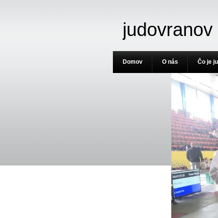
judovranov
Domov
O nás
Čo je j