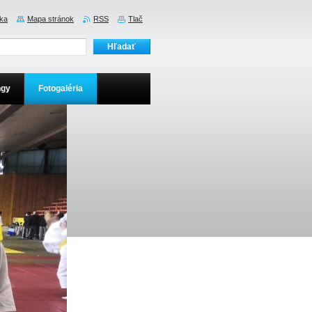
ka
Mapa stránok
RSS
Tlač
ngy
Fotogaléria