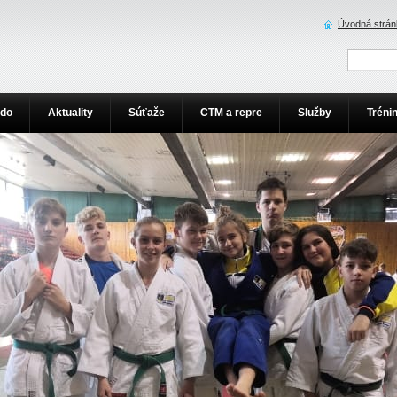
Úvodná strán
udo
Aktuality
Súťaže
CTM a repre
Služby
Tréni