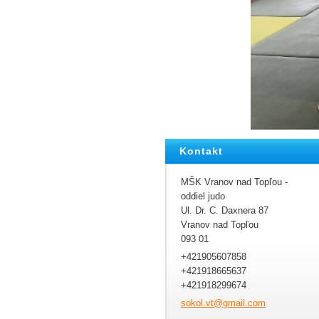
Kontakt
MŠK Vranov nad Topľou -
oddiel judo
Ul. Dr. C. Daxnera 87
Vranov nad Topľou
093 01
+421905607858
+421918665637
+421918299674
sokol.vt
@gmail.c
om