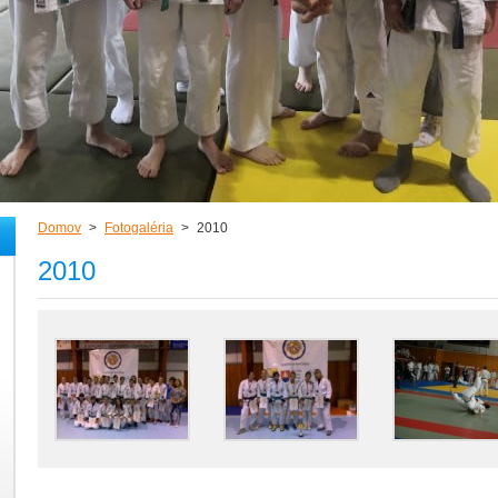
Domov
>
Fotogaléria
>
2010
2010