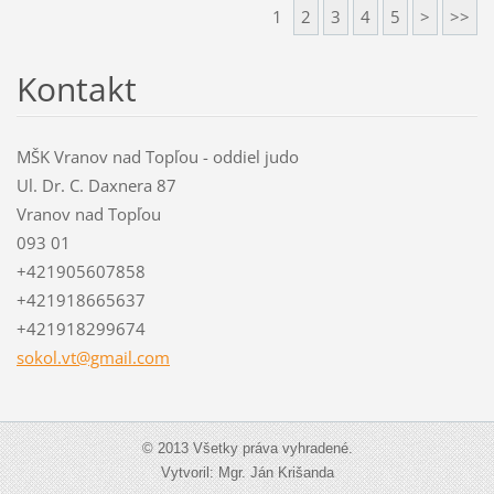
1
2
3
4
5
>
>>
Kontakt
MŠK Vranov nad Topľou - oddiel judo
Ul. Dr. C. Daxnera 87
Vranov nad Topľou
093 01
+421905607858
+421918665637
+421918299674
sokol.vt
@gmail.c
om
© 2013 Všetky práva vyhradené.
Vytvoril: Mgr. Ján Krišanda