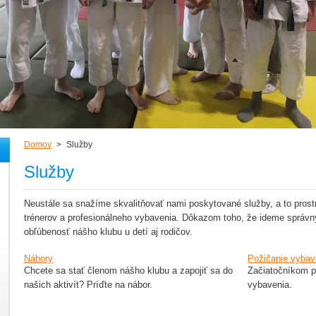
Domov
>
Služby
Služby
Neustále sa snažíme skvalitňovať nami poskytované služby, a to prost
trénerov a profesionálneho vybavenia. Dôkazom toho, že ideme správn
obľúbenosť nášho klubu u detí aj rodičov.
Nábory
Požičanie vybav
Chcete sa stať členom nášho klubu a zapojiť sa do
Začiatočníkom 
našich aktivít? Príďte na nábor.
vybavenia.