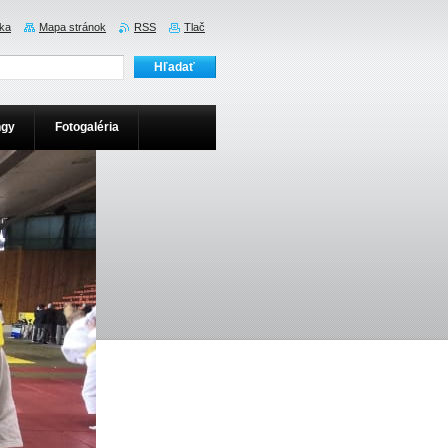
ka
Mapa stránok
RSS
Tlač
ngy
Fotogaléria