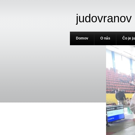
judovranov
Domov
O nás
Čo je j