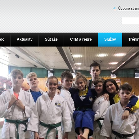
Úvodná strán
udo
Aktuality
Súťaže
CTM a repre
Služby
Tréni