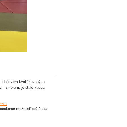
redníctvom kvalifikovaných
ym smerom, je stále väčšia
enia
ponúkame možnosť požičania