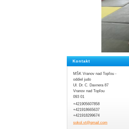
Kontakt
MŠK Vranov nad Topľou -
oddiel judo
Ul. Dr. C. Daxnera 87
Vranov nad Topľou
093 01
+421905607858
+421918665637
+421918299674
sokol.vt
@gmail.c
om