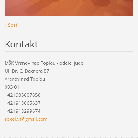
« Späť
Kontakt
MŠK Vranov nad Topľou - oddiel judo
Ul. Dr. C. Daxnera 87
Vranov nad Topľou
093 01
+421905607858
+421918665637
+421918299674
sokol.vt
@gmail.c
om