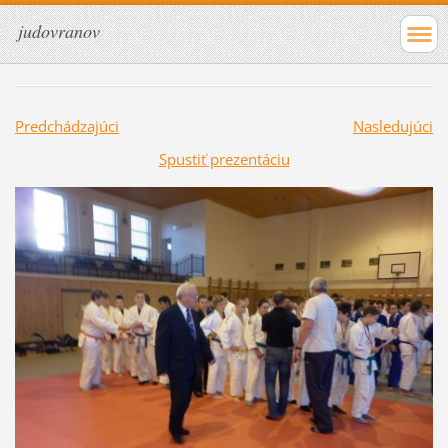
judovranov
Predchádzajúci
Nasledujúci
Spustiť prezentáciu