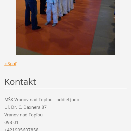
« Späť
Kontakt
MŠK Vranov nad Topľou - oddiel judo
Ul. Dr. C. Daxnera 87
Vranov nad Topľou
093 01
+421905607858