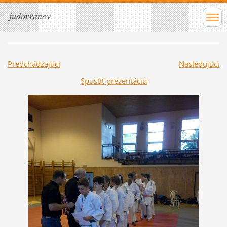
judovranov
Predchádzajúci
Nasledujúci
Spustiť prezentáciu