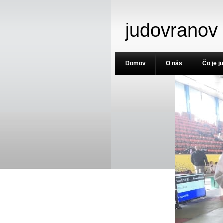
judovranov
Domov
O nás
Čo je j