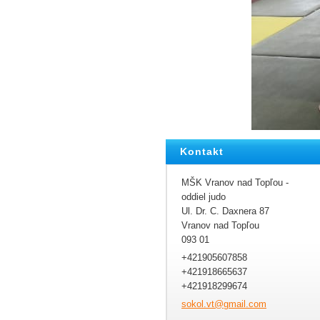
Kontakt
MŠK Vranov nad Topľou -
oddiel judo
Ul. Dr. C. Daxnera 87
Vranov nad Topľou
093 01
+421905607858
+421918665637
+421918299674
sokol.vt
@gmail.c
om