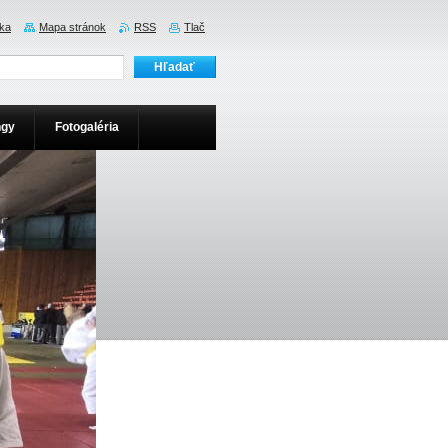
ka
Mapa stránok
RSS
Tlač
ngy
Fotogaléria