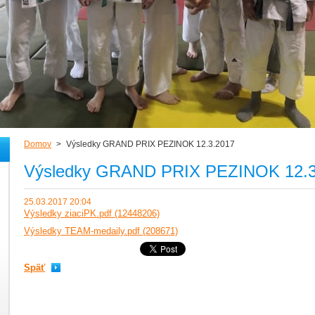
Domov
>
Výsledky GRAND PRIX PEZINOK 12.3.2017
Výsledky GRAND PRIX PEZINOK 12.3
25.03.2017 20:04
Výsledky ziaciPK.pdf (12448206)
Výsledky TEAM-medaily.pdf (208671)
Späť