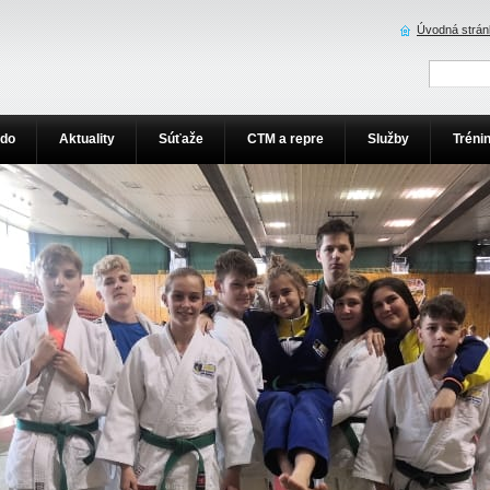
Úvodná strán
udo
Aktuality
Súťaže
CTM a repre
Služby
Tréni