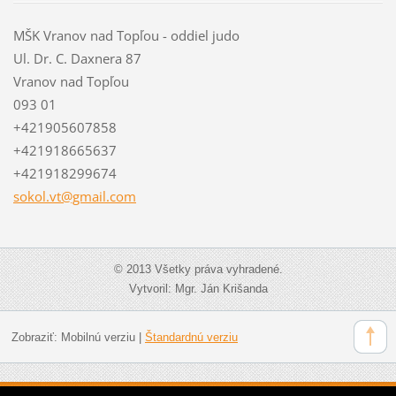
MŠK Vranov nad Topľou - oddiel judo
Ul. Dr. C. Daxnera 87
Vranov nad Topľou
093 01
+421905607858
+421918665637
+421918299674
sokol.vt
@gmail.c
om
© 2013 Všetky práva vyhradené.
Vytvoril: Mgr. Ján Krišanda
Zobraziť:
Mobilnú verziu
|
Štandardnú verziu