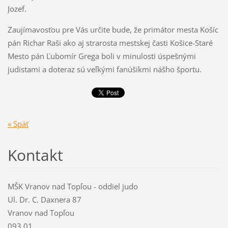
Jozef.
Zaujímavosťou pre Vás určite bude, že primátor mesta Košíc
pán Richar Raši ako aj strarosta
mestskej časti Košice-Staré
Mesto pán Ľubomír Grega boli v minulosti úspešnými
judistami
a doteraz sú veľkými fanúšikmi nášho športu.
« Späť
Kontakt
MŠK Vranov nad Topľou - oddiel judo
Ul. Dr. C. Daxnera 87
Vranov nad Topľou
093 01