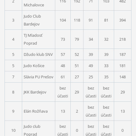
2
116
192
71
103
482
Michalovce
Judo Club
3
104
118
91
81
394
Bardejov
TJ Mladosť
4
73
79
34
32
218
Poprad
5
Džudo klub SNV
57
52
39
39
187
5
Judo Košice
48
51
49
33
181
7
Slávia PU Prešov
61
27
25
35
148
bez
bez
bez
8
JKK Bardejov
29
29
účasti
účasti
účasti
bez
bez
9
Elán Rožňava
13
2
13
účasti
účasti
Judo club
bez
bez
bez
10
0
0
Poprad
účasti
účasti
účasti