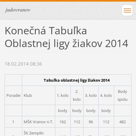
judovranov
Konečná Tabuľka
Oblastnej ligy žiakov 2014
18.02.2014 08:36
Tabuľka oblastnej ligy žiakov 2014
2.
Body
Poradie
Klub
1. kolo
3. kolo
4. kolo
kolo
spolu
body
body
body
body
1
MŠK Vranov n.T.
162
112
96
112
482
ŠK Zemplín