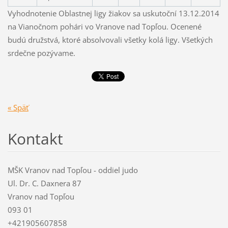
Vyhodnotenie Oblastnej ligy žiakov sa uskutoční 13.12.2014
na Vianočnom pohári vo Vranove nad Topľou. Ocenené
budú družstvá, ktoré absolvovali všetky kolá ligy. Všetkých
srdečne pozývame.
« Späť
Kontakt
MŠK Vranov nad Topľou - oddiel judo
Ul. Dr. C. Daxnera 87
Vranov nad Topľou
093 01
+421905607858