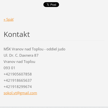
« Späť
Kontakt
MŠK Vranov nad Topľou - oddiel judo
Ul. Dr. C. Daxnera 87
Vranov nad Topľou
093 01
+421905607858
+421918665637
+421918299674
sokol.vt
@gmail.c
om