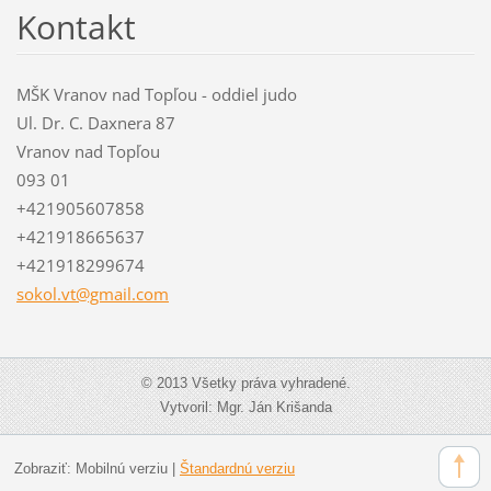
Kontakt
MŠK Vranov nad Topľou - oddiel judo
Ul. Dr. C. Daxnera 87
Vranov nad Topľou
093 01
+421905607858
+421918665637
+421918299674
sokol.vt
@gmail.c
om
© 2013 Všetky práva vyhradené.
Vytvoril: Mgr. Ján Krišanda
Zobraziť:
Mobilnú verziu
|
Štandardnú verziu