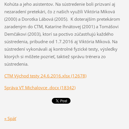
Kohúta a jeho asistentov. Na sústredenie boli prizvaní aj
nezaradení pretekári, čo z našich využili Viktória Miková
(2000) a Dorotka Lábová (2005). K doterajším pretekárom
zaradeným do CTM, Kataríne Ihnátovej (2001) a Tomášovi
Demčákovi (2003), ktorí sa poctivo zúčastňujú každého
sústredenia, pribudne od 1.7.2016 aj Viktória Miková. Na
sústredení vykonávali aj kontrolné fyzické testy, výsledky
ktorých si môžete pozrieť, taktiež správu trénera zo
sústredenia.
CTM Východ testy 24.6.2016.xlsx (12678)
Správa VT Michalovce .docx (18342)
« Späť