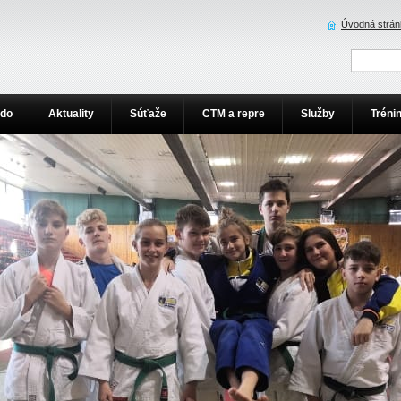
Úvodná strán
udo
Aktuality
Súťaže
CTM a repre
Služby
Tréni