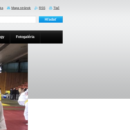
ka
Mapa stránok
RSS
Tlač
ngy
Fotogaléria