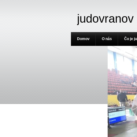
judovranov
Domov
O nás
Čo je j