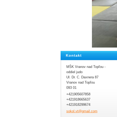
Kontakt
MŠK Vranov nad Topľou -
oddiel judo
Ul. Dr. C. Daxnera 87
Vranov nad Topľou
093 01
+421905607858
+421918665637
+421918299674
sokol.vt
@gmail.c
om