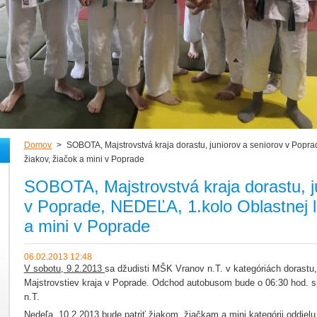
Domov
>
SOBOTA, Majstrovstvá kraja dorastu, juniorov a seniorov v Popra
žiakov, žiačok a mini v Poprade
SOBOTA, Majstrovstvá kraja dorastu, j
v Poprade, NEDEĽA, 1.kolo Oblastnej li
a mini v Poprade
06.02.2013 12:48
V sobotu, 9.2.2013
sa džudisti MŠK Vranov n.T. v kategóriách dorastu,
Majstrovstiev kraja v Poprade. Odchod autobusom bude o 06:30 hod. 
n.T.
Nedeľa, 10.2.2013
bude patriť žiakom, žiačkam a mini kategórii oddiel