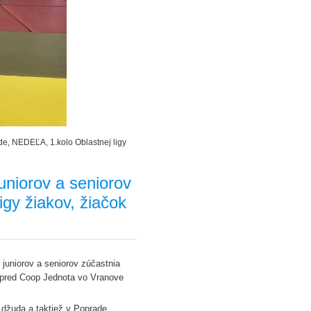
de, NEDEĽA, 1.kolo Oblastnej ligy
uniorov a seniorov
gy žiakov, žiačok
 juniorov a seniorov zúčastnia
spred Coop Jednota vo Vranove
u džuda a taktiež v Poprade