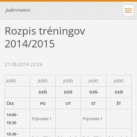
judovranov
Rozpis tréningov
2014/2015
27.08.2014 22:26
JUDO
JUDO
JUDO
JUDO
JUDO
DEŇ
DEŇ
DEŇ
DEŇ
ČAS
PO
UT
ST
ŠT
14:00 -
K
Prípravka 1
Prípravka 1
15:30
g
15:30 -