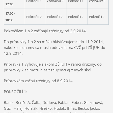
Pokročilí 1
Prípravka 2
Pokročilí 1
Prípravka 2
Po
17:00
17:00 -
Pokročilí 2
Pokročilí 2
Pokročilí 2
Pokročilí 2
B
18:30
Pokročilým 1 a 2 začínajú tréningy od 2.9.2014.
Do prípravky 1 a 2 sa môžu hlásiť záujemci do 11.9.2014,
nakoľko zoznamy sa musia odovzdať na CVČ pri ZŠ JUH do
12.9.2014.
Prípravka 1 vyhovuje žiakom ZŠ JUH v rámci družiny, do
prípravky 2 sa môžu hlásiť záujemci aj z iných škôl.
Prípravkám začnú tréningy od 8.9.2014.
POKROČILÍ 1:
Baník, Benčo A, Čalfa, Dudová, Fabian, Fober, Glazunová,
Guzi, Halaj, Horňák, Hreško, Hudák, Ihnát, Ilečko, Jacko,