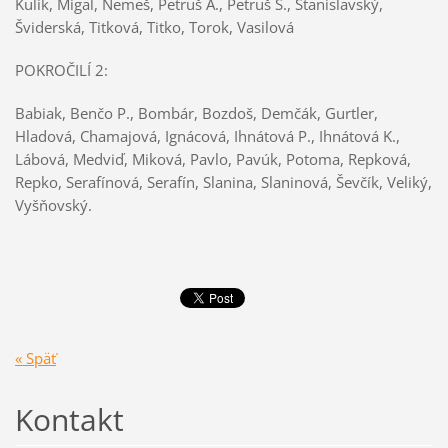
Kulik, Migaľ, Nemeš, Petruš A., Petruš Š., Stanislavský,
Šviderská, Titková, Titko, Torok, Vasilová
POKROČILÍ 2:
Babiak, Benčo P., Bombár, Bozdoš, Demčák, Gurtler,
Hladová, Chamajová, Ignácová, Ihnátová P., Ihnátová K.,
Lábová, Medviď, Miková, Pavlo, Pavúk, Potoma, Repková,
Repko, Serafínová, Serafín, Slanina, Slaninová, Ševčík, Veliký,
Vyšňovský.
« Späť
Kontakt