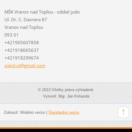
MŠK Vranov nad Topľou - oddiel judo
Ul. Dr. C. Daxnera 87
Vranov nad Topľou
093 01
+421905607858
+421918665637
+421918299674
sokol.vt
@gmail.c
om
© 2013 Všetky práva vyhradené.
Vytvoril: Mgr. Ján Krišanda
Zobraziť:
Mobilnú verziu
|
Štandardnú verziu