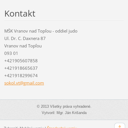
Kontakt
MŠK Vranov nad Topľou - oddiel judo
Ul. Dr. C. Daxnera 87
Vranov nad Topľou
093 01
+421905607858
+421918665637
+421918299674
sokol.vt
@gmail.c
om
© 2013 Všetky práva vyhradené.
Vytvoril: Mgr. Ján Krišanda