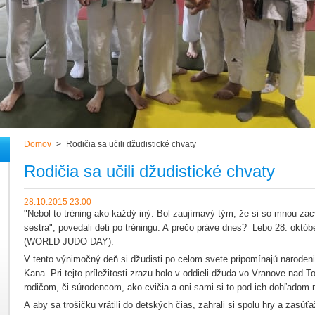
Domov
>
Rodičia sa učili džudistické chvaty
Rodičia sa učili džudistické chvaty
28.10.2015 23:00
"Nebol to tréning ako každý iný. Bol zaujímavý tým, že si so mnou zac
sestra", povedali deti po tréningu. A prečo práve dnes? Lebo 28. októ
(WORLD JUDO DAY).
V tento výnimočný deň si džudisti po celom svete pripomínajú naroden
Kana. Pri tejto príležitosti zrazu bolo v oddieli džuda vo Vranove nad T
rodičom, či súrodencom, ako cvičia a oni sami si to pod ich dohľadom 
A aby sa trošičku vrátili do detských čias, zahrali si spolu hry a zasúťa