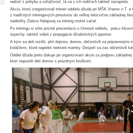
radosť z pohybu a súťaživosť, tá sa v ich rodičoch taktiež nezaprela.
Akciu, ktorú zorganizovali tréneri oddielu džuda pri MŠK Vranov n.T. a
z tradičných tréningových priestorov do veľkej telocvične základnej ško
riaditeľky Zlatice Halajovej sa tréning mohol začať.
Po tréningu si ešte pozreli prezentáciu o činnosti oddielu, prácu šikovn
úspechy, taktiež videá z propagácie džudistických ipponov.
A kým sa deti rozišli, plní dojmov, domov, občerstvili sa pripravenými 
koláčikmi, ktoré napiekli niektoré mamky. Dospelí sa zas občerstvili kávi
Oddiel džuda preto ďakuje pri organizovaní akcie za podporu základnej
ktorí nepustili deti domov s prázdnym bruškom.