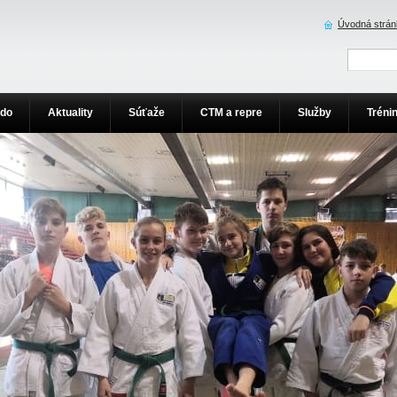
Úvodná strán
udo
Aktuality
Súťaže
CTM a repre
Služby
Tréni