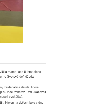
vičila mama, oco,či brat alebo
ber je Svetový deň džuda
iny zakladateľa džuda Jigora
opľou viac trénerov. Deti ukazovali
museli vyskúšať.
žili. Nielen na deťoch bolo vidno