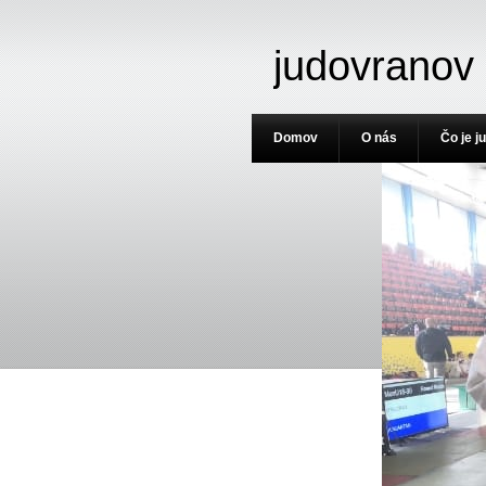
judovranov
Domov
O nás
Čo je j