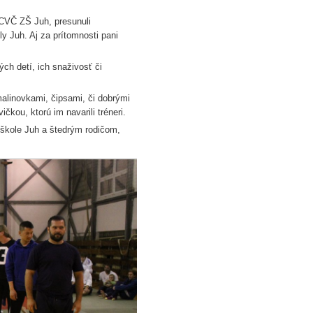
 CVČ ZŠ Juh, presunuli
ly Juh. Aj za prítomnosti pani
ých detí, ich snaživosť či
malinovkami, čipsami, či dobrými
čkou, ktorú im navarili tréneri.
 škole Juh a štedrým rodičom,