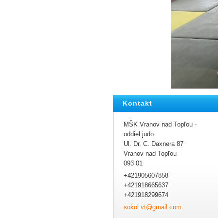
Kontakt
MŠK Vranov nad Topľou -
oddiel judo
Ul. Dr. C. Daxnera 87
Vranov nad Topľou
093 01
+421905607858
+421918665637
+421918299674
sokol.vt
@gmail.c
om