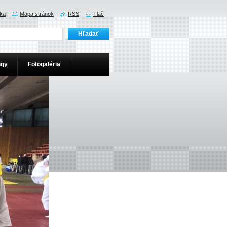
ka
Mapa stránok
RSS
Tlač
ngy
Fotogaléria