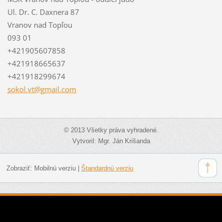
Ul. Dr. C. Daxnera 87
Vranov nad Topľou
093 01
+421905607858
+421918665637
+421918299674
sokol.vt
@gmail.c
om
© 2013 Všetky práva vyhradené.
Vytvoril: Mgr. Ján Krišanda
Zobraziť:
Mobilnú verziu
|
Štandardnú verziu