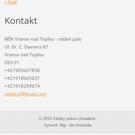
« Späť
Kontakt
MŠK Vranov nad Topľou - oddiel judo
Ul. Dr. C. Daxnera 87
Vranov nad Topľou
093 01
+421905607858
+421918665637
+421918299674
sokol.vt
@gmail.c
om
© 2013 Všetky práva vyhradené.
Vytvoril: Mgr. Ján Krišanda