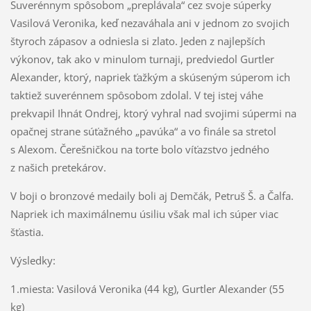
Suverénnym spôsobom „preplávala“ cez svoje súperky
Vasilová Veronika, keď nezaváhala ani v jednom zo svojich
štyroch zápasov a odniesla si zlato. Jeden z najlepších
výkonov, tak ako v minulom turnaji, predviedol Gurtler
Alexander, ktorý, napriek ťažkým a skúseným súperom ich
taktiež suverénnem spôsobom zdolal. V tej istej váhe
prekvapil Ihnát Ondrej, ktorý vyhral nad svojimi súpermi na
opačnej strane súťažného „pavúka“ a vo finále sa stretol
s Alexom. Čerešničkou na torte bolo víťazstvo jedného
z našich pretekárov.
V boji o bronzové medaily boli aj Demčák, Petruš Š. a Čalfa.
Napriek ich maximálnemu úsiliu však mal ich súper viac
šťastia.
Výsledky:
1.miesta: Vasilová Veronika (44 kg), Gurtler Alexander (55
kg)