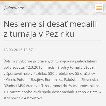
judovranov
Nesieme si desať medailí
z turnaja v Pezinku
13.03.2016 13:57
Ďalším z výborne pripravených turnajov na piatich tatami
bol v sobotu, 12.3.2016, medzinárodný turnaj v džude
v športovej hale v Pezinku. 530 pretekárov, 55 družstiev
z Čiech, Poľska, Ukrajiny, Rumunska, Rakúska a Slovenska.
Džudisti MŠK Vranov n.T. sa v rámci družstiev umiestnili na
10. mieste a vybojovali spolu desať medailí, z toho 2 zlaté, 4
strieborné a 4 bronzové.