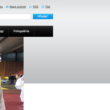
ka
Mapa stránok
RSS
Tlač
ngy
Fotogaléria