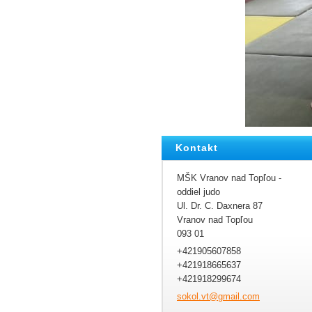
Kontakt
MŠK Vranov nad Topľou -
oddiel judo
Ul. Dr. C. Daxnera 87
Vranov nad Topľou
093 01
+421905607858
+421918665637
+421918299674
sokol.vt
@gmail.c
om