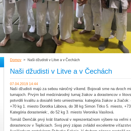
Domov
>
Naši džudisti v Litve a v Čechách
Naši džudisti v Litve a v Čechách
07.04.2019 14:44
Naši džudisti majú za sebou náročný víkend. Bojovali sme na dvoch m
turnajoch. Prvým bol medzinárodný turnaj žiakov a dorastencov v litov
potvrdili kvalitu a dosiahli tieto umiestnenia: kategória žiakov a žiačok
+70 kg 1. miesto Dorotka Lábova, do 38 kg Simon Titko 5. miesto, +73
Kategória dorasteniek:, do 52 kg 3. miesto Veronika Vasilová.
Tomáš Demčák prvý krát štartoval v reprezentačnom výbere na veľmi
dorastencov v Tepliciach. Svoj prvý zápas zvládol excelentne víťazst