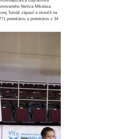
a Azerbajdžanca Bayramova
isponovaného Nemca Mikolasa
torej Tomáš zápasil a skončil na
 771 pretekárov a pretekárov z 34