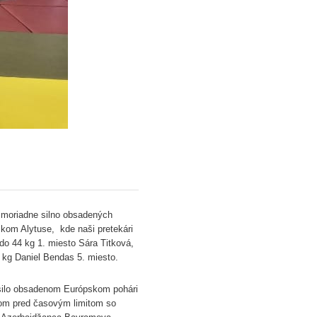
imoriadne silno obsadených
skom Alytuse, kde naši pretekári
: do 44 kg 1. miesto Sára Titková,
 kg Daniel Bendas 5. miesto.
 silo obsadenom Európskom pohári
vom pred časovým limitom so