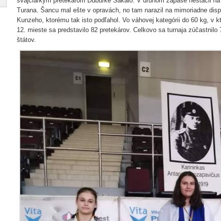
švajčiarkym pretekárom Duburke Sakaio. V druhom zápase nestačil n
Turana. Šancu mal ešte v opravách, no tam narazil na mimoriadne d
Kunzeho, ktorému tak isto podľahol. Vo váhovej kategórii do 60 kg, v k
12. mieste sa predstavilo 82 pretekárov. Celkovo sa turnaja zúčastnilo
štátov.