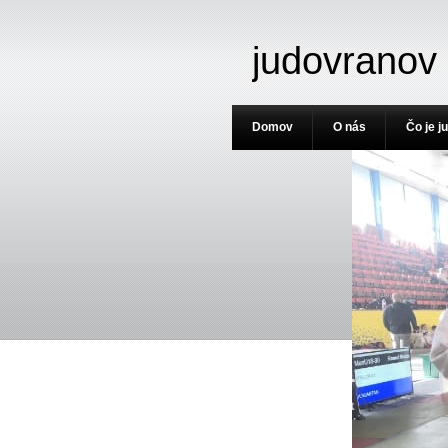
judovranov
Domov
O nás
Čo je j