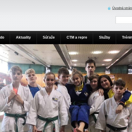
Úvodná strán
udo
Aktuality
Súťaže
CTM a repre
Služby
Tréni