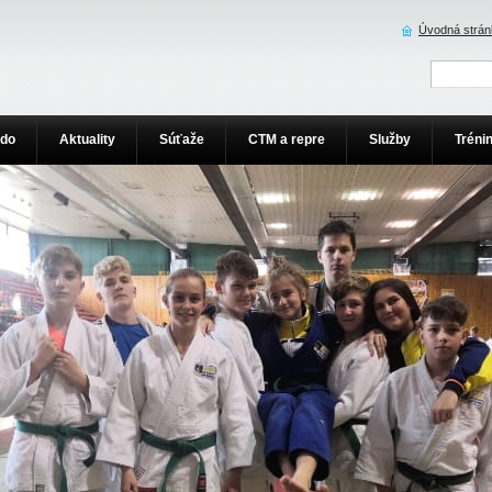
Úvodná strán
udo
Aktuality
Súťaže
CTM a repre
Služby
Tréni