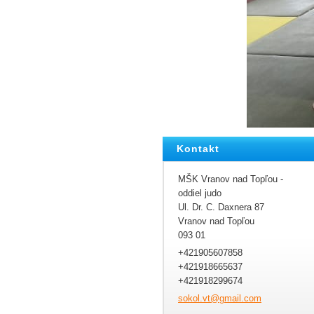
Kontakt
MŠK Vranov nad Topľou -
oddiel judo
Ul. Dr. C. Daxnera 87
Vranov nad Topľou
093 01
+421905607858
+421918665637
+421918299674
sokol.vt
@gmail.c
om