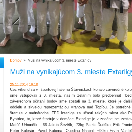
Domov
>
Muži na vynikajúcom 3. mieste Extarligy
Muži na vynikajúcom 3. mieste Extarlig
25.11.2014 16:18
Cez víkend sa v športovej hale na Štavničkách konalo záverečné kolo
sme vstupovali z 3. miesta, naším želaním bolo predbehnúť "béč
záverečnom sčítaní bodov sme zostali na 3. mieste, ktoré je ďal
oddielu a skvelou reprezentáciou Vranova nad Topľou. Je potrebné 
štartuje v nadnárodnej FPD Interlige za účasti takých miest ako P
Bystrica, to, ktoré štartuje v domácej Extarlige je v značne inej zostav
Matúš Urbančík, - 66 Jakub Ševčík, -73kg Patrik Ďuriško, Erik Franick
Peter Kolesár, Pavol Kubena, Quedjau Nhabali +90kg Ervín Vasiliš