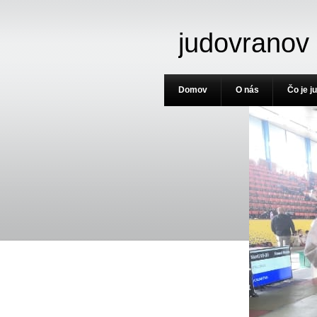
judovranov
Domov
O nás
Čo je j