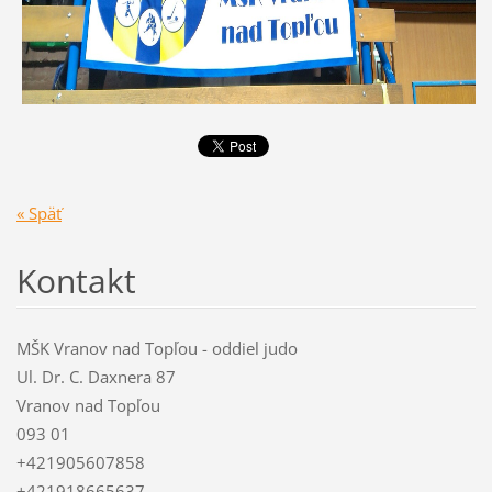
« Späť
Kontakt
MŠK Vranov nad Topľou - oddiel judo
Ul. Dr. C. Daxnera 87
Vranov nad Topľou
093 01
+421905607858
+421918665637