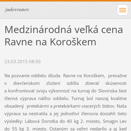
judovranov
Medzinárodná veľká cena
Ravne na Koroškem
23.03.2015 08:50
Na pozvanie oddielu džuda Ravne na Koroškem, prevažne
v dievčenskom zložení odišla zbierať skúsenosti
a konfrontovať svoju výkonnosť na turnaj do Slovinska šesť
členná výprava nášho oddielu. Turnaj bol naozaj kvalitne
obsadený pretekármi a pretekárkami viacerých štátov. Naša
výprava sa nestratila a jej jednotliví členovia dosiahli tieto
výsledky: Lábová Dorotka do 40 kg 2. miesto, Smagin Lev
do 55 kg 3. miesto. Ostaným sa veľmi nedarilo a aj keď