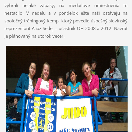
vyhrali nejaké zápasy, na medailové umiestnenia to
nestačilo. V nedeľu a v pondelok ešte naši ostávajú na
spoločný tréningový kemp, ktorý povedie úspešný slovinský
reprezentant Aliaž Sedej – účastník OH 2008 a 2012. Návrat
je plánovaný na utorok večer.