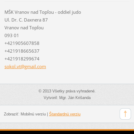
MŠK Vranov nad Topľou - oddiel judo
Ul. Dr. C. Daxnera 87
Vranov nad Topľou
093 01
+421905607858
+421918665637
+421918299674
sokol.vt
@gmail.c
om
© 2013 Všetky práva vyhradené.
Vytvoril: Mgr. Ján Krišanda
Zobraziť:
Mobilnú verziu
|
Štandardnú verziu