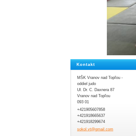
Kontakt
MŠK Vranov nad Topľou -
oddiel judo
Ul. Dr. C. Daxnera 87
Vranov nad Topľou
093 01
+421905607858
+421918665637
+421918299674
sokol.vt
@gmail.c
om