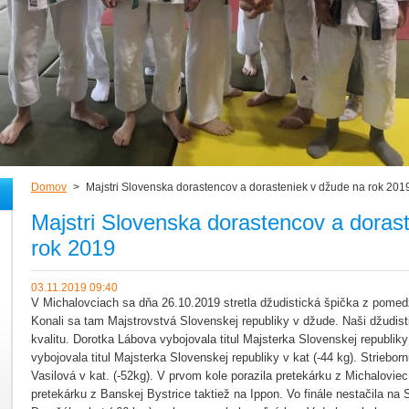
Domov
>
Majstri Slovenska dorastencov a dorasteniek v džude na rok 201
Majstri Slovenska dorastencov a doras
rok 2019
03.11.2019 09:40
V Michalovciach sa dňa 26.10.2019 stretla džudistická špička z pomed
Konali sa tam Majstrovstvá Slovenskej republiky v džude. Naši džudisti 
kvalitu. Dorotka Lábova vybojovala titul Majsterka Slovenskej republiky
vybojovala titul Majsterka Slovenskej republiky v kat (-44 kg). Striebor
Vasilová v kat. (-52kg). V prvom kole porazila pretekárku z Michalovie
pretekárku z Banskej Bystrice taktiež na Ippon. Vo finále nestačila n