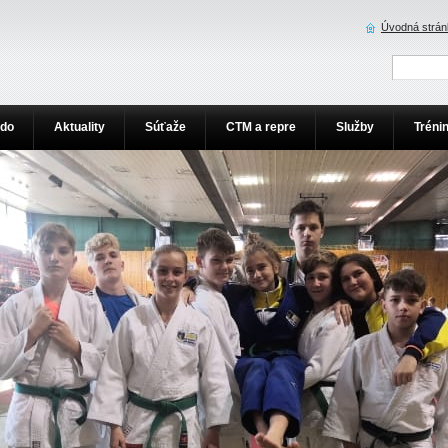
Úvodná strán
udo
Aktuality
Súťaže
CTM a repre
Služby
Tréni