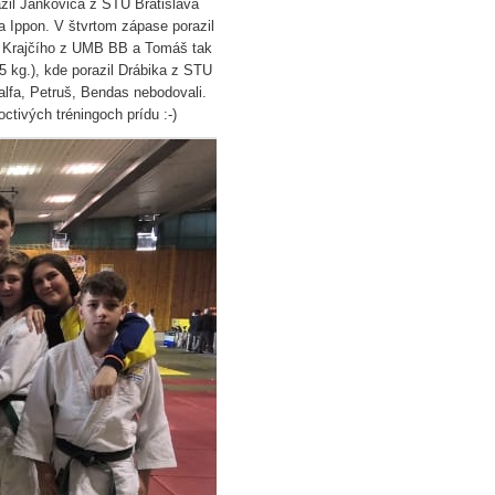
zil Jankoviča z STU Bratislava
a Ippon. V štvrtom zápase porazil
la Krajčího z UMB BB a Tomáš tak
5 kg.), kde porazil Drábika z STU
lfa, Petruš, Bendas nebodovali.
octivých tréningoch prídu :-)