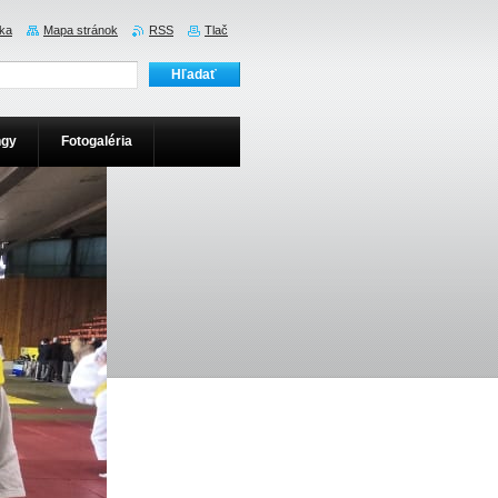
ka
Mapa stránok
RSS
Tlač
ngy
Fotogaléria