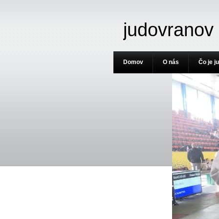
judovranov
Domov
O nás
Čo je j