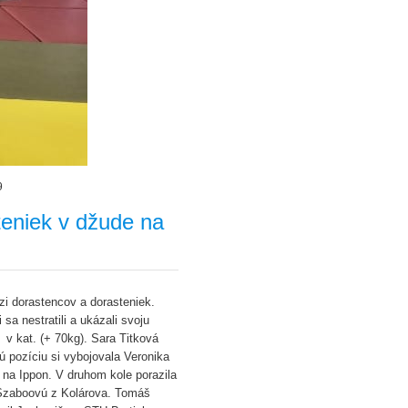
9
teniek v džude na
zi dorastencov a dorasteniek.
sa nestratili a ukázali svoju
 v kat. (+ 70kg). Sara Titková
nú pozíciu si vybojovala Veronika
c na Ippon. V druhom kole porazila
a Szaboovú z Kolárova. Tomáš