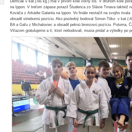
Demčák v kat.(-66 kg.) mal v prvom kole voľný los. V druhom kole pora
na Ippon. V treťom zápase porazil Študenca zo Slávie Trnava taktiež n
Kováča z Arkádie Galanta na Ippon. Vo finále nestačil na svojho riva
obsadil striebornú pozíciu. Ako posledný bodoval Simon Titko v kat.(-4
BA a Gaľu z Michaloviec a obsadil peknú bronzovú pozíciu. Potoma, Ča
Viťazom gratulujeme a tí, ktorí nebodovali, musia pridať a výledky po p