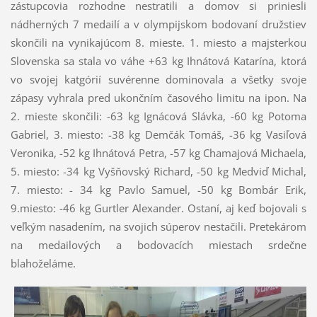
zástupcovia rozhodne nestratili a domov si priniesli
nádherných 7 medailí a v olympijskom bodovaní družstiev
skončili na vynikajúcom 8. mieste. 1. miesto a majsterkou
Slovenska sa stala vo váhe +63 kg Ihnátová Katarína, ktorá
vo svojej katgórií suvérenne dominovala a všetky svoje
zápasy vyhrala pred ukončním časového limitu na ipon. Na
2. mieste skončili: -63 kg Ignácová Slávka, -60 kg Potoma
Gabriel, 3. miesto: -38 kg Demčák Tomáš, -36 kg Vasiľová
Veronika, -52 kg Ihnátová Petra, -57 kg Chamajová Michaela,
5. miesto: -34 kg Vyšňovský Richard, -50 kg Medviď Michal,
7. miesto: - 34 kg Pavlo Samuel, -50 kg Bombár Erik,
9.miesto: -46 kg Gurtler Alexander. Ostaní, aj keď bojovali s
veľkým nasadením, na svojich súperov nestačili. Pretekárom
na medailových a bodovacích miestach srdečne
blahoželáme.