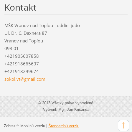
Kontakt
MŠK Vranov nad Topľou - oddiel judo
Ul. Dr. C. Daxnera 87
Vranov nad Topľou
093 01
+421905607858
+421918665637
+421918299674
sokol.vt
@gmail.c
om
© 2013 Všetky práva vyhradené.
Vytvoril: Mgr. Ján Krišanda
Zobraziť:
Mobilnú verziu
|
Štandardnú verziu