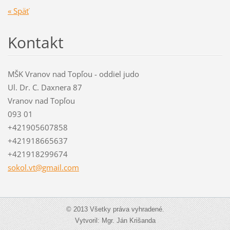
« Späť
Kontakt
MŠK Vranov nad Topľou - oddiel judo
Ul. Dr. C. Daxnera 87
Vranov nad Topľou
093 01
+421905607858
+421918665637
+421918299674
sokol.vt
@gmail.c
om
© 2013 Všetky práva vyhradené.
Vytvoril: Mgr. Ján Krišanda