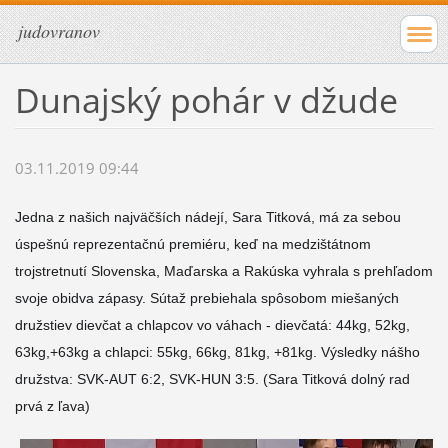
judovranov
Dunajský pohár v džude
03.11.2019 09:44
Jedna z našich najväčších nádejí, Sara Titková, má za sebou
úspešnú reprezentačnú premiéru, keď na medzištátnom
trojstretnutí Slovenska, Maďarska a Rakúska vyhrala s prehľadom
svoje obidva zápasy. Sútaž prebiehala spôsobom miešaných
družstiev dievčat a chlapcov vo váhach - dievčatá: 44kg, 52kg,
63kg,+63kg a chlapci: 55kg, 66kg, 81kg, +81kg. Výsledky nášho
družstva: SVK-AUT 6:2, SVK-HUN 3:5. (Sara Titková dolný rad
prvá z ľava)