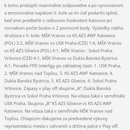
k tomu pristúpili maximálne zodpovedne a po vyrovnanom
a emocionálne napätom II. kole sa im cieľ podarilo splniť,
keď sme predbehli v celkovom hodnotení Katovice pri
rovnakom počte bodov o 2 pomocné body. Výsledky nášho
družstva v II. kole: MŠK Vranov vs KS AZS AWF Katowice
(POL) 3:2, MŠK Vranov vs USK Praha (CZE) 1:4, MŠK Vranov
vs KŚ AZS Gliwice (POL) 4:1, MŠK Vranov : Sokol Praha
Vršovice (CZE) 4:1, MŠK Vranov vs Dukla Banská Bystrica
4:1. Poradie FPD Interligy po základnej časti: 1. USK Praha,
2. MŠK Vranov nad Topľou, 3. KS AZS AWF Katowice, 4.
Dukla Banská Bystrica, 5. KŚ AZS Gliwice, 6. Sokol Praha
Vršovice. Zápasy v play off skupine „A“: Dukla Banská
Bystrica vs Sokol Praha Vršovice. Na víťaza čaká v semifinále
USK Praha. Skupina „B“ KŚ AZS Gliwice vs KS AZS AWF
Katowice. Na víťaza čaká v semifinále MŠK Vranov nad
Topľou. Chlapcom ďakujeme za predvedené výkony
reprezentáciu mesta v zahraničí a držíme palce v Play off.