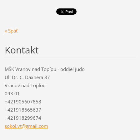
« Späť
Kontakt
MŠK Vranov nad Topľou - oddiel judo
Ul. Dr. C. Daxnera 87
Vranov nad Topľou
093 01
+421905607858
+421918665637
+421918299674
sokol.vt
@gmail.c
om