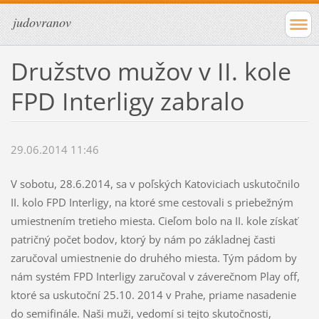
judovranov
Družstvo mužov v II. kole
FPD Interligy zabralo
29.06.2014 11:46
V sobotu, 28.6.2014, sa v poľských Katoviciach uskutočnilo
II. kolo FPD Interligy, na ktoré sme cestovali s priebežným
umiestnením tretieho miesta. Cieľom bolo na II. kole získať
patričný počet bodov, ktorý by nám po základnej časti
zaručoval umiestnenie do druhého miesta. Tým pádom by
nám systém FPD Interligy zaručoval v záverečnom Play off,
ktoré sa uskutoční 25.10. 2014 v Prahe, priame nasadenie
do semifinále. Naši muži, vedomí si tejto skutočnosti,