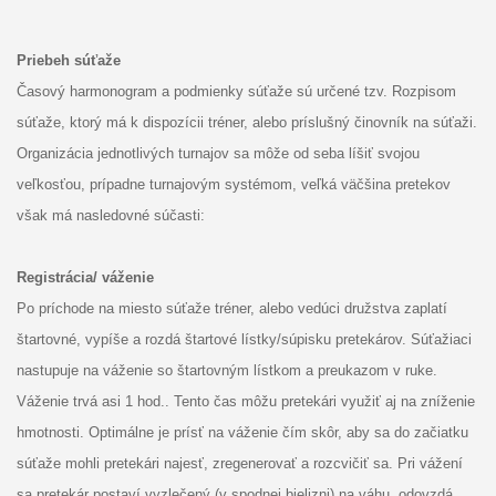
Priebeh súťaže
Časový harmonogram a podmienky súťaže sú určené tzv. Rozpisom
súťaže, ktorý má k dispozícii tréner, alebo príslušný činovník na súťaži.
Organizácia jednotlivých turnajov sa môže od seba líšiť svojou
veľkosťou, prípadne turnajovým systémom, veľká väčšina pretekov
však má nasledovné súčasti:
Registrácia/ váženie
Po príchode na miesto súťaže tréner, alebo vedúci družstva zaplatí
štartovné, vypíše a rozdá štartové lístky/súpisku pretekárov. Súťažiaci
nastupuje na váženie so štartovným lístkom a preukazom v ruke.
Váženie trvá asi 1 hod.. Tento čas môžu pretekári využiť aj na zníženie
hmotnosti. Optimálne je prísť na váženie čím skôr, aby sa do začiatku
súťaže mohli pretekári najesť, zregenerovať a rozcvičiť sa. Pri vážení
sa pretekár postaví vyzlečený (v spodnej bielizni) na váhu, odovzdá