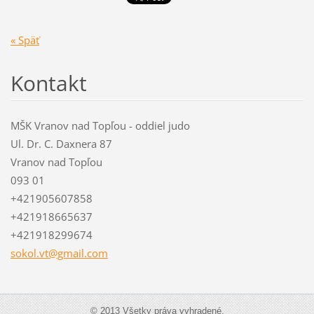
« Späť
Kontakt
MŠK Vranov nad Topľou - oddiel judo
Ul. Dr. C. Daxnera 87
Vranov nad Topľou
093 01
+421905607858
+421918665637
+421918299674
sokol.vt
@gmail.c
om
© 2013 Všetky práva vyhradené.