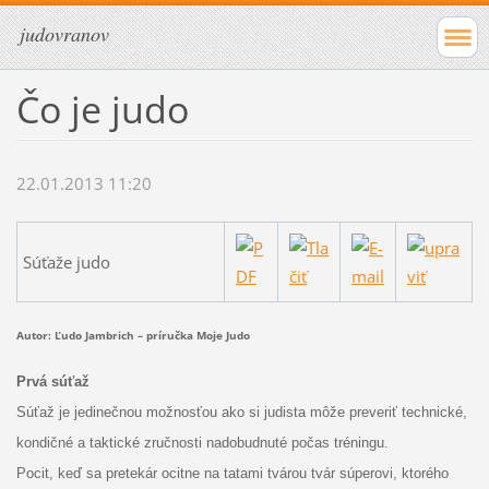
judovranov
Čo je judo
22.01.2013 11:20
Súťaže judo
Autor: Ľudo Jambrich – príručka Moje Judo
Prvá súťaž
Súťaž je jedinečnou možnosťou ako si judista môže preveriť technické,
kondičné a taktické zručnosti nadobudnuté počas tréningu.
Pocit, keď sa pretekár ocitne na tatami tvárou tvár súperovi, ktorého