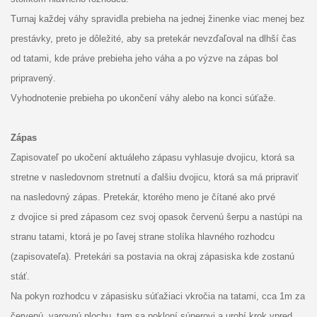
Turnaj každej váhy spravidla prebieha na jednej žinenke viac menej bez
prestávky, preto je dôležité, aby sa pretekár nevzďaľoval na dlhší čas
od tatami, kde práve prebieha jeho váha a po výzve na zápas bol
pripravený.
Vyhodnotenie prebieha po ukončení váhy alebo na konci súťaže.
Zápas
Zapisovateľ po ukočení aktuáleho zápasu vyhlasuje dvojicu, ktorá sa
stretne v nasledovnom stretnutí a ďalšiu dvojicu, ktorá sa má pripraviť
na nasledovný zápas. Pretekár, ktorého meno je čítané ako prvé
z dvojice si pred zápasom cez svoj opasok červenú šerpu a nastúpi na
stranu tatami, ktorá je po ľavej strane stolíka hlavného rozhodcu
(zapisovateľa). Pretekári sa postavia na okraj zápasiska kde zostanú
stáť.
Na pokyn rozhodcu v zápasisku súťažiaci vkročia na tatami, cca 1m za
červenú, varovnú plochu, tam sa pokloní súperovi a urobí krok vpred.