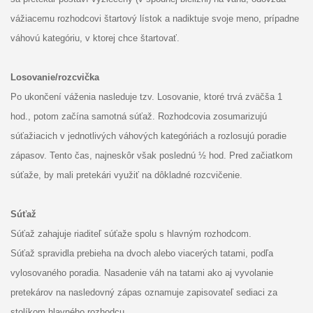
vážiacemu rozhodcovi štartový lístok a nadiktuje svoje meno, prípadne
váhovú kategóriu, v ktorej chce štartovať.
Losovanie/rozcvička
Po ukončení váženia nasleduje tzv. Losovanie, ktoré trvá zväčša 1
hod., potom začína samotná súťaž. Rozhodcovia zosumarizujú
súťažiacich v jednotlivých váhových kategóriách a rozlosujú poradie
zápasov. Tento čas, najneskôr však poslednú ½ hod. Pred začiatkom
súťaže, by mali pretekári využiť na dôkladné rozcvičenie.
Súťaž
Súťaž zahajuje riaditeľ súťaže spolu s hlavným rozhodcom.
Súťaž spravidla prebieha na dvoch alebo viacerých tatami, podľa
vylosovaného poradia. Nasadenie váh na tatami ako aj vyvolanie
pretekárov na nasledovný zápas oznamuje zapisovateľ sediaci za
stolíkom hlavného rozhodcu.