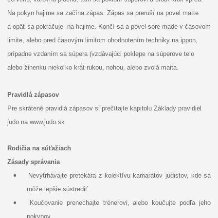
Na pokyn hajime sa začína zápas. Zápas sa preruší na povel matte
a opäť sa pokračuje na hajime. Končí sa a povel sore made v časovom
limite, alebo pred časovým limitom ohodnotením techniky na ippon,
prípadne vzdaním sa súpera (vzdávajúci poklepe na súperove telo
alebo žinenku niekoľko krát rukou, nohou, alebo zvolá maita.
Pravidlá zápasov
Pre skrátené pravidlá zápasov si prečítajte kapitolu Základy pravidiel
judo na www,judo.sk
Rodičia na súťažiach
Zásady správania
Nevytrhávajte pretekára z kolektívu kamarátov judistov, kde sa
môže lepšie sústrediť.
Koučovanie prenechajte trénerovi, alebo koučujte podľa jeho
pokynov.