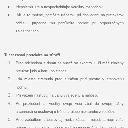
Nepolemizujte a nespochybňujte verdikty rozhodcov
Ak je to možné, pomôžte trénerovi pri dohliadaní na pretekárov
oddielu, prípadne mu ponúknite pomoc pri organizačných
záležitostiach
Tucet zásad pretekára na súťaži
Pred odchodom z domu na súťaž so skontroluj, či máš zbalený
preukaz judo a kartu poistenca.
Na miesto stretnutia pred súťažou príď presne v stanovenú
hodinu.
Pri vážení nastupuj na váhu vyzlečený a naboso.
Po prezlečení si všetky svoje veci zbaľ do svojej tašky
a cennosti si uschovaj u trénera, alebo niektorého z rodičov.
Pred začiatkom zápasov aj medzi zápasmi nejedz a nepi veľa,
príjem potravy a tekutín si rozdeľ na menšie čiasatky, aby ťa pri