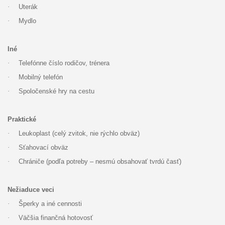
·
Uterák
·
Mydlo
Iné
·
Telefónne číslo rodičov, trénera
·
Mobilný telefón
·
Spoločenské hry na cestu
Praktické
·
Leukoplast (celý zvitok, nie rýchlo obväz)
·
Sťahovací obväz
·
Chrániče (podľa potreby – nesmú obsahovať tvrdú časť)
Nežiaduce veci
·
Šperky a iné cennosti
·
Väčšia finančná hotovosť