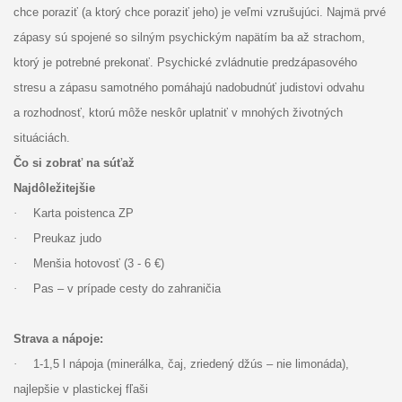
chce poraziť (a ktorý chce poraziť jeho) je veľmi vzrušujúci. Najmä prvé
zápasy sú spojené so silným psychickým napätím ba až strachom,
ktorý je potrebné prekonať. Psychické zvládnutie predzápasového
stresu a zápasu samotného pomáhajú nadobudnúť judistovi odvahu
a rozhodnosť, ktorú môže neskôr uplatniť v mnohých životných
situáciách.
Čo si zobrať na súťaž
Najdôležitejšie
·
Karta poistenca ZP
·
Preukaz judo
·
Menšia hotovosť (3 - 6 €)
·
Pas – v prípade cesty do zahraničia
Strava a nápoje:
·
1-1,5 l nápoja (minerálka, čaj, zriedený džús – nie limonáda),
najlepšie v plastickej fľaši