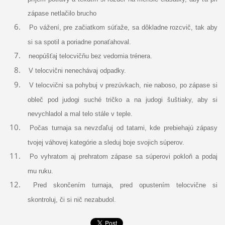
zápase netlačilo brucho
Po vážení, pre začiatkom súťaže, sa dôkladne rozcvič, tak aby
si sa spotil a poriadne ponaťahoval.
neopúšťaj telocvičňu bez vedomia trénera.
V telocvični nenechávaj odpadky.
V telocvični sa pohybuj v prezúvkach, nie naboso, po zápase si
obleč pod judogi suché tričko a na judogi šuštiaky, aby si
nevychladol a mal telo stále v teple.
Počas turnaja sa nevzďaľuj od tatami, kde prebiehajú zápasy
tvojej váhovej kategórie a sleduj boje svojich súperov.
Po vyhratom aj prehratom zápase sa súperovi pokloň a podaj
mu ruku.
Pred skončením turnaja, pred opustením telocvične si
skontroluj, či si nič nezabudol.