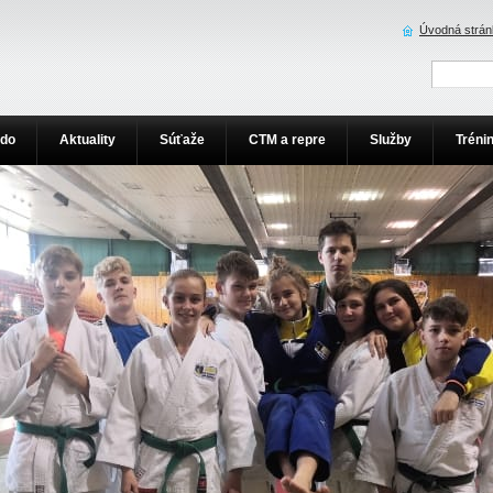
Úvodná strán
udo
Aktuality
Súťaže
CTM a repre
Služby
Tréni