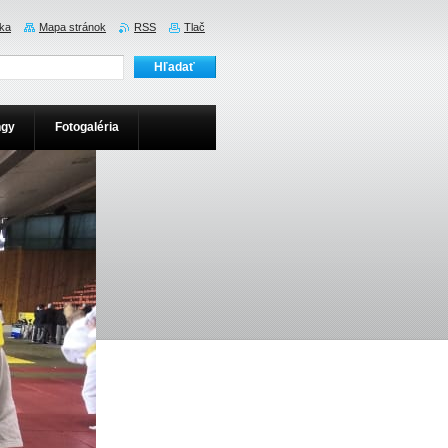
ka
Mapa stránok
RSS
Tlač
ngy
Fotogaléria