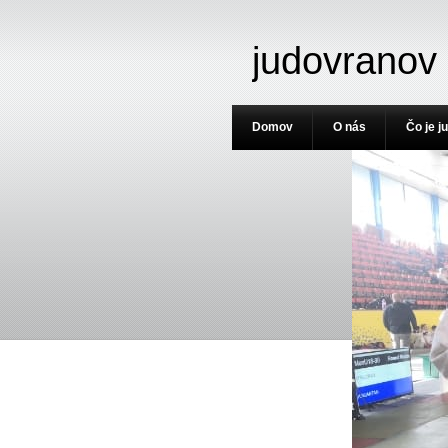
judovranov
Domov
O nás
Čo je j