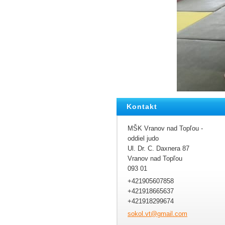
Kontakt
MŠK Vranov nad Topľou -
oddiel judo
Ul. Dr. C. Daxnera 87
Vranov nad Topľou
093 01
+421905607858
+421918665637
+421918299674
sokol.vt
@gmail.c
om