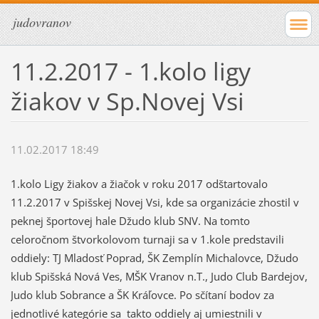
judovranov
11.2.2017 - 1.kolo ligy
žiakov v Sp.Novej Vsi
11.02.2017 18:49
1.kolo Ligy žiakov a žiačok v roku 2017 odštartovalo
11.2.2017 v Spišskej Novej Vsi, kde sa organizácie zhostil v
peknej športovej hale Džudo klub SNV. Na tomto
celoročnom štvorkolovom turnaji sa v 1.kole predstavili
oddiely: TJ Mladosť Poprad, ŠK Zemplín Michalovce, Džudo
klub Spišská Nová Ves, MŠK Vranov n.T., Judo Club Bardejov,
Judo klub Sobrance a ŠK Kráľovce. Po sčítaní bodov za
jednotlivé kategórie sa takto oddiely aj umiestnili v