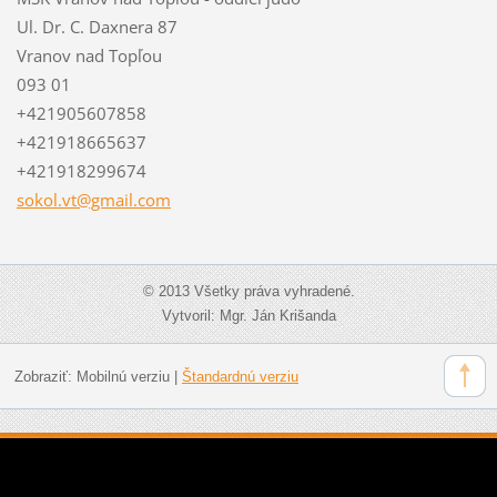
Ul. Dr. C. Daxnera 87
Vranov nad Topľou
093 01
+421905607858
+421918665637
+421918299674
sokol.vt
@gmail.c
om
© 2013 Všetky práva vyhradené.
Vytvoril: Mgr. Ján Krišanda
Zobraziť:
Mobilnú verziu
|
Štandardnú verziu