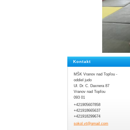
Kontakt
MŠK Vranov nad Topľou -
oddiel judo
Ul. Dr. C. Daxnera 87
Vranov nad Topľou
093 01
+421905607858
+421918665637
+421918299674
sokol.vt
@gmail.c
om