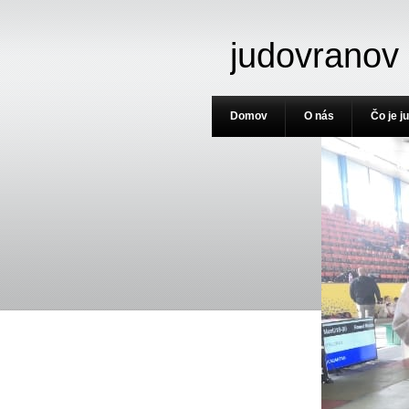
judovranov
Domov
O nás
Čo je j