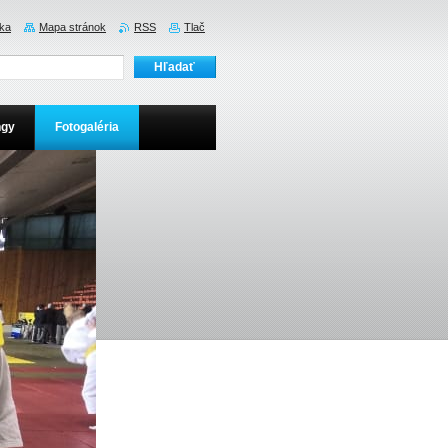
ka
Mapa stránok
RSS
Tlač
ngy
Fotogaléria