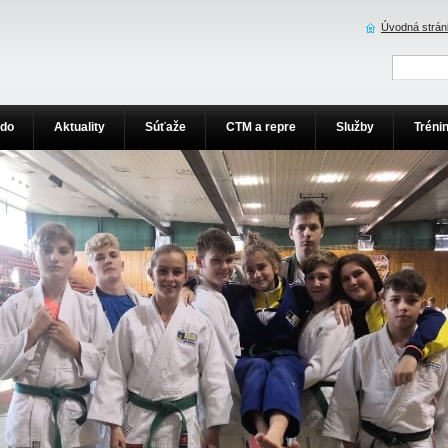
Úvodná strán
udo
Aktuality
Súťaže
CTM a repre
Služby
Tréni