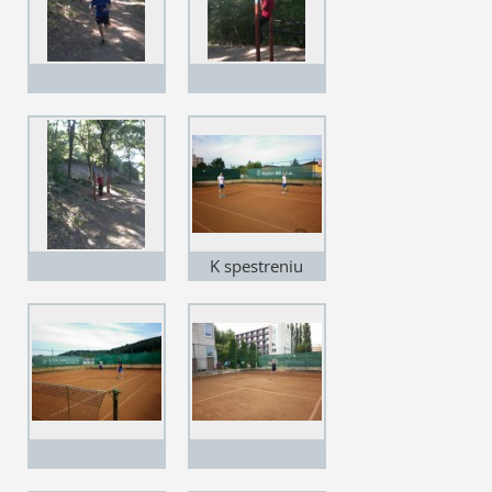
K spestreniu
letnej prípravy
patril aj tenisový
turnaj