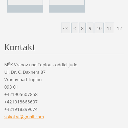
<<
<
8
9
10
11
12
Kontakt
MŠK Vranov nad Topľou - oddiel judo
Ul. Dr. C. Daxnera 87
Vranov nad Topľou
093 01
+421905607858
+421918665637
+421918299674
sokol.vt
@gmail.c
om