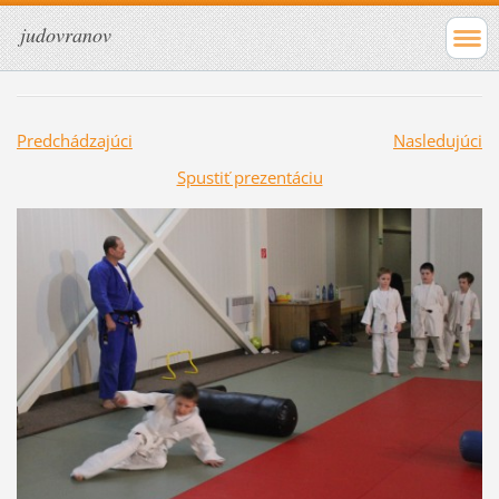
judovranov
Predchádzajúci
Nasledujúci
Spustiť prezentáciu