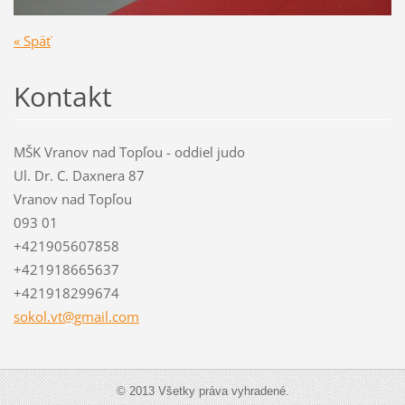
« Späť
Kontakt
MŠK Vranov nad Topľou - oddiel judo
Ul. Dr. C. Daxnera 87
Vranov nad Topľou
093 01
+421905607858
+421918665637
+421918299674
sokol.vt
@gmail.c
om
© 2013 Všetky práva vyhradené.