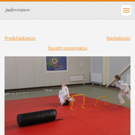
judovranov
Predchádzajúci
Nasledujúci
Spustiť prezentáciu