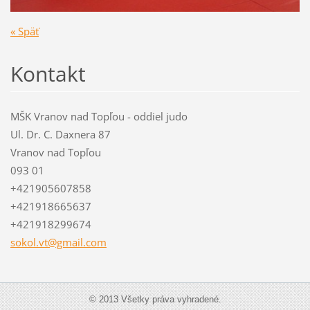
« Späť
Kontakt
MŠK Vranov nad Topľou - oddiel judo
Ul. Dr. C. Daxnera 87
Vranov nad Topľou
093 01
+421905607858
+421918665637
+421918299674
sokol.vt
@gmail.c
om
© 2013 Všetky práva vyhradené.