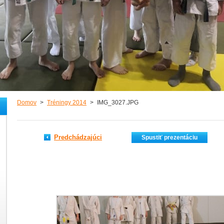
Domov
>
Tréningy 2014
>
IMG_3027.JPG
Predchádzajúci
Spustiť prezentáciu