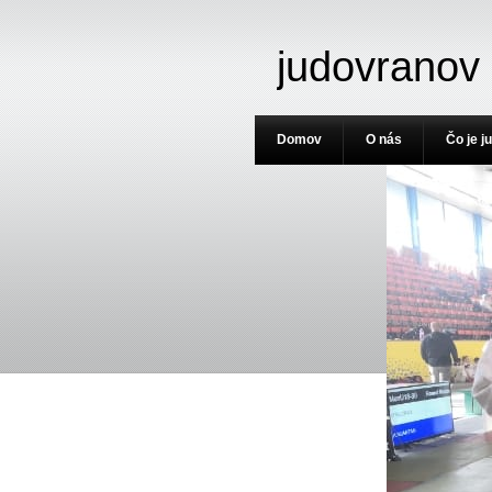
judovranov
Domov
O nás
Čo je j