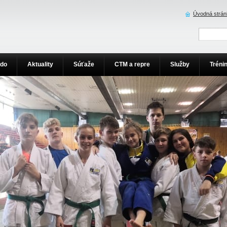
Úvodná strán
udo
Aktuality
Súťaže
CTM a repre
Služby
Tréni