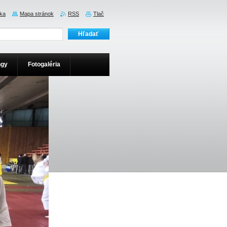
ka
Mapa stránok
RSS
Tlač
ngy
Fotogaléria