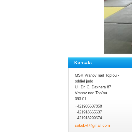
Kontakt
MŠK Vranov nad Topľou -
oddiel judo
Ul. Dr. C. Daxnera 87
Vranov nad Topľou
093 01
+421905607858
+421918665637
+421918299674
sokol.vt
@gmail.c
om