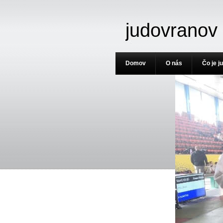
judovranov
Domov
O nás
Čo je j