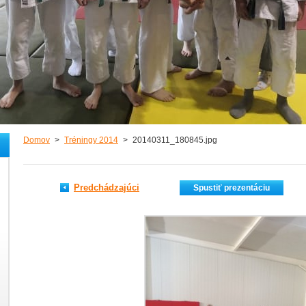
Domov
>
Tréningy 2014
>
20140311_180845.jpg
Predchádzajúci
Spustiť prezentáciu