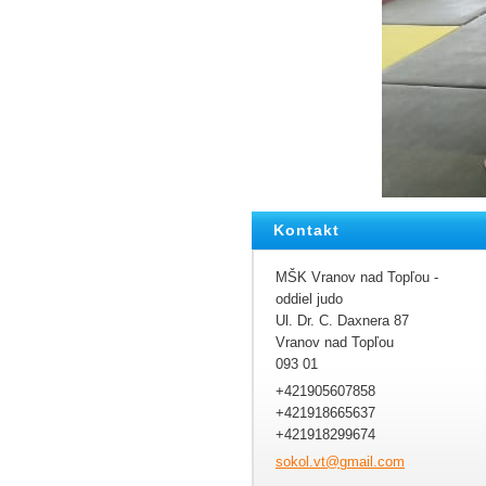
Kontakt
MŠK Vranov nad Topľou -
oddiel judo
Ul. Dr. C. Daxnera 87
Vranov nad Topľou
093 01
+421905607858
+421918665637
+421918299674
sokol.vt
@gmail.c
om