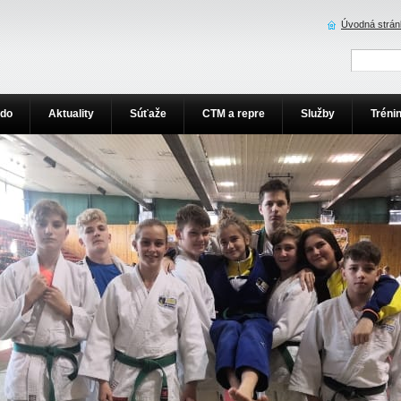
Úvodná strán
udo
Aktuality
Súťaže
CTM a repre
Služby
Tréni