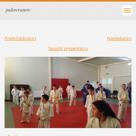
judovranov
Predchádzajúci
Nasledujúci
Spustiť prezentáciu