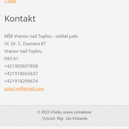
« Späť
Kontakt
MŠK Vranov nad Topľou - oddiel judo
Ul. Dr. C. Daxnera 87
Vranov nad Topľou
093 01
+421905607858
+421918665637
+421918299674
sokol.vt
@gmail.c
om
© 2013 Všetky práva vyhradené.
Vytvoril: Mgr. Ján Krišanda