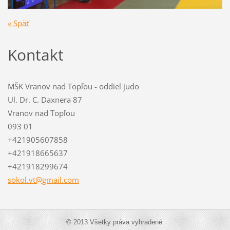
« Späť
Kontakt
MŠK Vranov nad Topľou - oddiel judo
Ul. Dr. C. Daxnera 87
Vranov nad Topľou
093 01
+421905607858
+421918665637
+421918299674
sokol.vt
@gmail.c
om
© 2013 Všetky práva vyhradené.