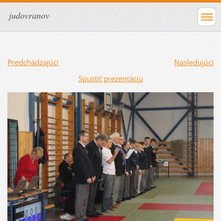
judovranov
Predchádzajúci
Nasledujúci
Spustiť prezentáciu