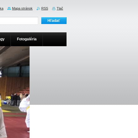
ka
Mapa stránok
RSS
Tlač
ngy
Fotogaléria