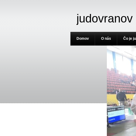
judovranov
Domov
O nás
Čo je j