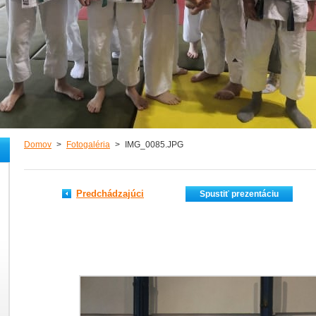
Domov
>
Fotogaléria
>
IMG_0085.JPG
Predchádzajúci
Spustiť prezentáciu