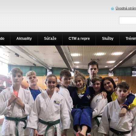
Úvodná strán
udo
Aktuality
Súťaže
CTM a repre
Služby
Tréni