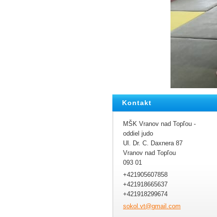
Kontakt
MŠK Vranov nad Topľou -
oddiel judo
Ul. Dr. C. Daxnera 87
Vranov nad Topľou
093 01
+421905607858
+421918665637
+421918299674
sokol.vt
@gmail.c
om