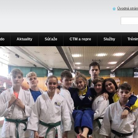
Úvodná strán
udo
Aktuality
Súťaže
CTM a repre
Služby
Tréni