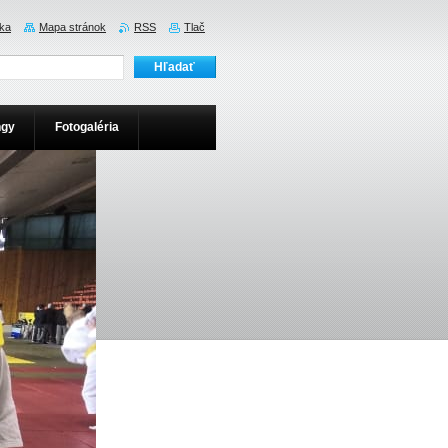
ka
Mapa stránok
RSS
Tlač
ngy
Fotogaléria