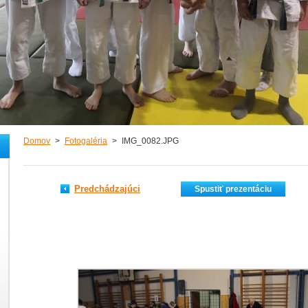
Domov
>
Fotogaléria
>
IMG_0082.JPG
Predchádzajúci
Spustiť prezentáciu