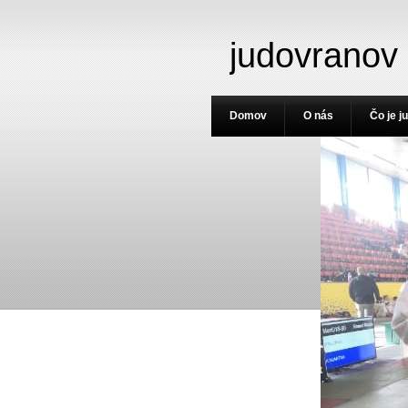
judovranov
Domov
O nás
Čo je j