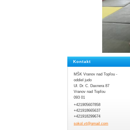
Kontakt
MŠK Vranov nad Topľou -
oddiel judo
Ul. Dr. C. Daxnera 87
Vranov nad Topľou
093 01
+421905607858
+421918665637
+421918299674
sokol.vt
@gmail.c
om