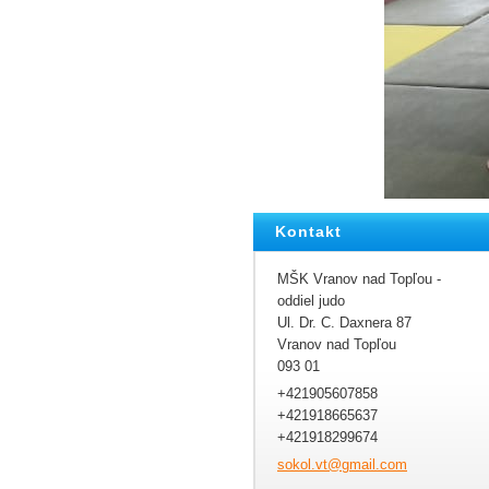
Kontakt
MŠK Vranov nad Topľou -
oddiel judo
Ul. Dr. C. Daxnera 87
Vranov nad Topľou
093 01
+421905607858
+421918665637
+421918299674
sokol.vt
@gmail.c
om