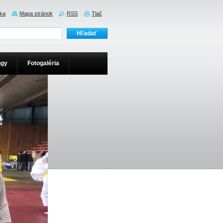
ka
Mapa stránok
RSS
Tlač
ngy
Fotogaléria