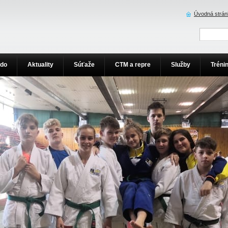
Úvodná strán
udo
Aktuality
Súťaže
CTM a repre
Služby
Tréni