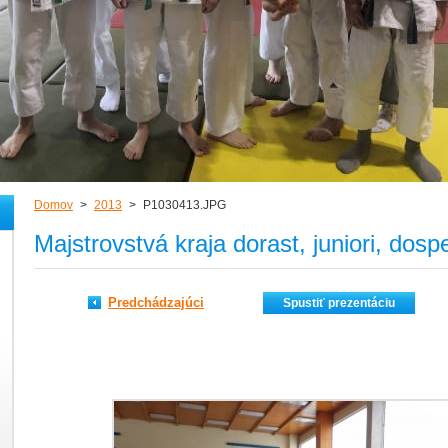
Domov
>
2013
>
P1030413.JPG
Majstrovstvá kraja dorast, juniori, dos
Predchádzajúci
Spustiť prezentáciu