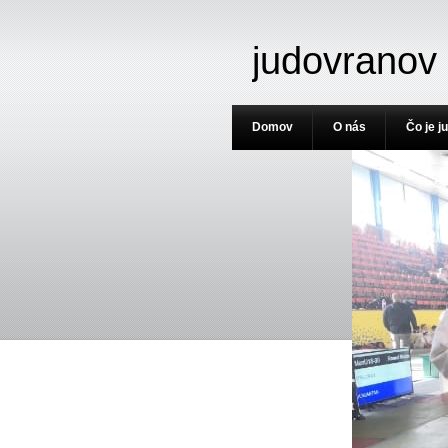
judovranov
Domov
O nás
Čo je j