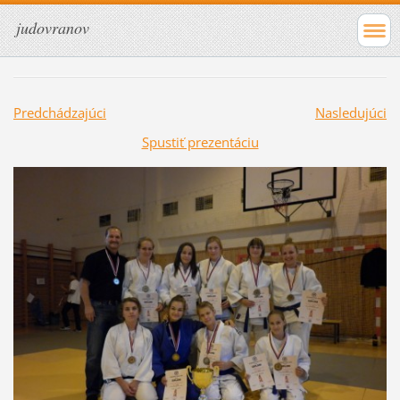
judovranov
Predchádzajúci
Nasledujúci
Spustiť prezentáciu