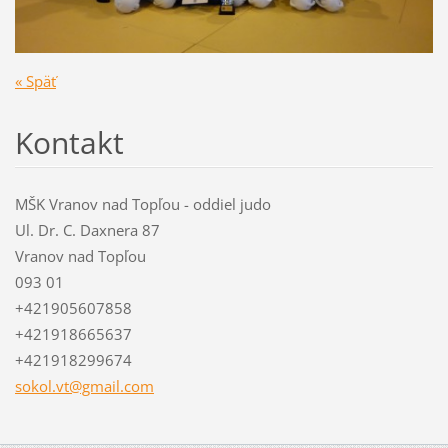
« Späť
Kontakt
MŠK Vranov nad Topľou - oddiel judo
Ul. Dr. C. Daxnera 87
Vranov nad Topľou
093 01
+421905607858
+421918665637
+421918299674
sokol.vt
@gmail.c
om